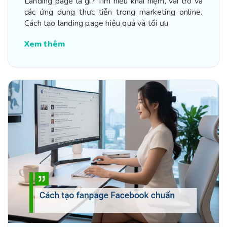
Đại
Landing page là gì? Tìm hiểu khái niệm, vai trò và
các ứng dụng thực tiễn trong marketing online.
Cách tạo landing page hiệu quả và tối ưu
Xem thêm