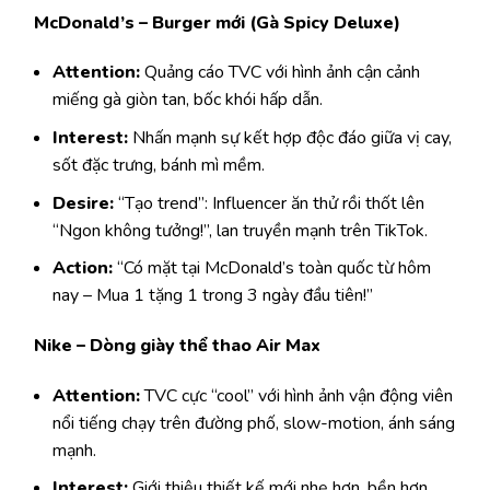
McDonald’s – Burger mới (Gà Spicy Deluxe)
Attention:
Quảng cáo TVC với hình ảnh cận cảnh
miếng gà giòn tan, bốc khói hấp dẫn.
Interest:
Nhấn mạnh sự kết hợp độc đáo giữa vị cay,
sốt đặc trưng, bánh mì mềm.
Desire:
“Tạo trend”: Influencer ăn thử rồi thốt lên
“Ngon không tưởng!”, lan truyền mạnh trên TikTok.
Action:
“Có mặt tại McDonald’s toàn quốc từ hôm
nay – Mua 1 tặng 1 trong 3 ngày đầu tiên!”
Nike – Dòng giày thể thao Air Max
Attention:
TVC cực “cool” với hình ảnh vận động viên
nổi tiếng chạy trên đường phố, slow-motion, ánh sáng
mạnh.
Interest:
Giới thiệu thiết kế mới nhẹ hơn, bền hơn,