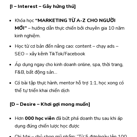
[I – Interest – Gây hứng thú]
Khóa học
“MARKETING TỪ A-Z CHO NGƯỜI
MỚI”
– hướng dẫn thực chiến bởi chuyên gia 10 năm
kinh nghiệm.
Học từ cơ bản đến nâng cao: content – chạy ads –
SEO – xây kênh TikTok/Facebook
Áp dụng ngay cho kinh doanh online, spa, thời trang,
F&B, bất động sản…
Có bài tập thực hành, mentor hỗ trợ 1:1, học xong có
thể tự triển khai chiến dịch
[D – Desire – Khơi gợi mong muốn]
Hơn
000 học viên
đã bứt phá doanh thu sau khi áp
dụng đúng chiến lược học được
Chị Mai – chủ shop mỹ phẩm: “Từ 5 đơn/ngày lên 100