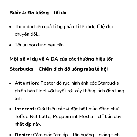
Bước 4: Đo lường – tối ưu
Theo dõi hiệu quả từng phần: tỉ lệ click, tỉ lệ đọc,
chuyển đổi…
Tối ưu nội dung nếu cần.
Một số ví dụ về AIDA của các thương hiệu lớn
Starbucks – Chiến dịch đồ uống mùa lễ hội
Attention:
Poster đỏ rực, hình ảnh cốc Starbucks
phiên bản Noel với tuyết rơi, cây thông, ánh đèn lung
linh.
Interest:
Giới thiệu các vị đặc biệt mùa đông như
Toffee Nut Latte, Peppermint Mocha – chỉ bán duy
nhất dịp này.
Desire:
Cảm giác “ấm áp – tận hưởng – giáng sinh