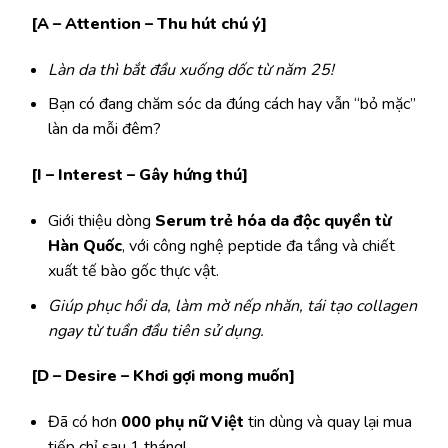
[A – Attention – Thu hút chú ý]
Làn da thì bắt đầu xuống dốc từ năm 25!
Bạn có đang chăm sóc da đúng cách hay vẫn “bỏ mặc”
làn da mỗi đêm?
[I – Interest – Gây hứng thú]
Giới thiệu dòng
Serum trẻ hóa da độc quyền từ
Hàn Quốc
, với công nghệ peptide đa tầng và chiết
xuất tế bào gốc thực vật.
Giúp phục hồi da, làm mờ nếp nhăn, tái tạo collagen
ngay từ tuần đầu tiên sử dụng.
[D – Desire – Khơi gợi mong muốn]
Đã có hơn
000 phụ nữ Việt
tin dùng và quay lại mua
tiếp chỉ sau 1 tháng!