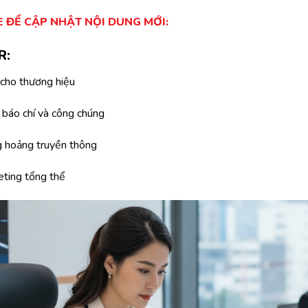
 ĐỂ CẬP NHẬT NỘI DUNG MỚI:
R:
 cho thương hiệu
i báo chí và công chúng
g hoảng truyền thông
eting tổng thể