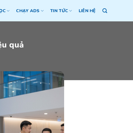
ỌC
CHẠY ADS
TIN TỨC
LIÊN HỆ
ệu quả