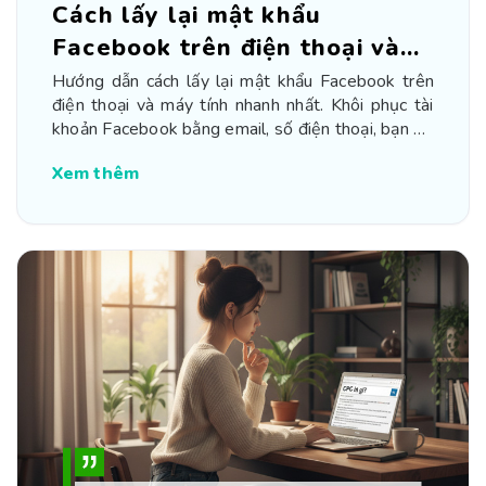
Cách lấy lại mật khẩu
Facebook trên điện thoại và
máy tính
Hướng dẫn cách lấy lại mật khẩu Facebook trên
điện thoại và máy tính nhanh nhất. Khôi phục tài
khoản Facebook bằng email, số điện thoại, bạn bè
xác minh và các mẹo xử lý khi mất quyền truy cập.
Xem thêm